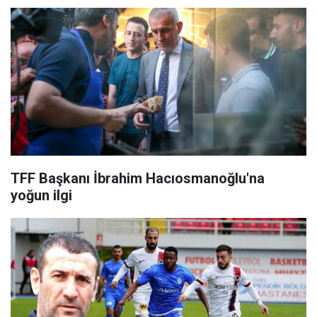
TFF Başkanı İbrahim Hacıosmanoğlu'na
yoğun ilgi