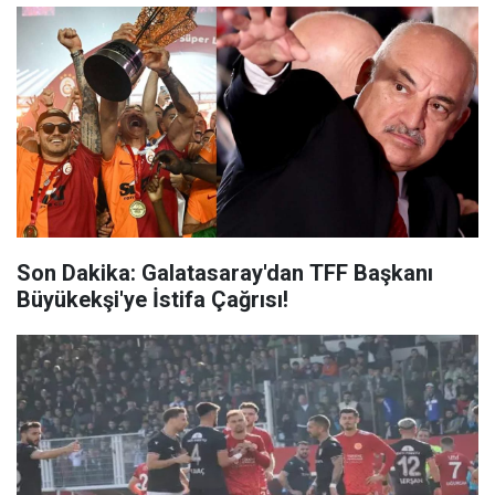
Son Dakika: Galatasaray'dan TFF Başkanı
Büyükekşi'ye İstifa Çağrısı!