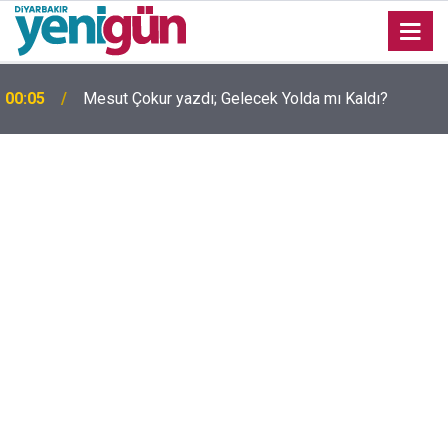
00:01
Barış Ünal yazdı; Silahlar susarsa gelecek konuşur