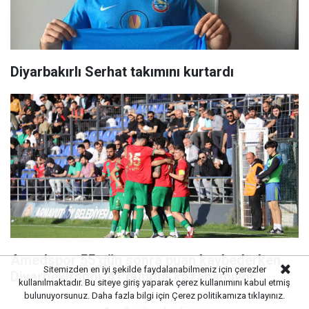
Diyarbakırlı Serhat takımını kurtardı
Amedspor 55 gün sonra puan kaybederken,
Sitemizden en iyi şekilde faydalanabilmeniz için çerezler
Diyarbekirspor 41 gündür kazanamıyor
kullanılmaktadır. Bu siteye giriş yaparak çerez kullanımını kabul etmiş
bulunuyorsunuz. Daha fazla bilgi için
Çerez politikamıza
tıklayınız.