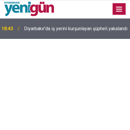
18:43
Diyarbakır'da iş yerini kurşunlayan şüpheli yakalandı
Diyarbakır TSO Başkanı Kaya'dan çerçeve yasa
18:22
değerlendirmesi: Tek başına barışı sağlayamıyor