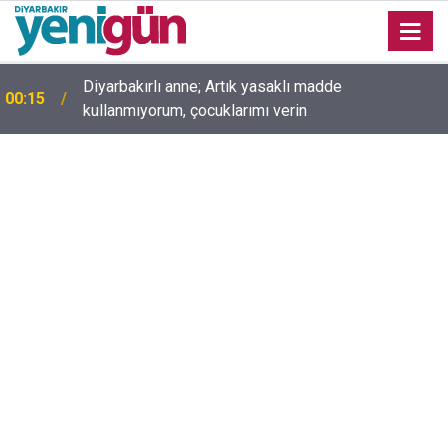
00:05
Mesut Çokur yazdı; Gelecek Yolda mı Kaldı?