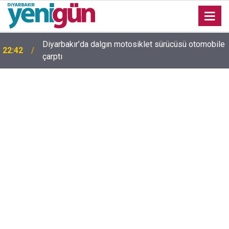
Diyarbakır’da dalgın motosiklet sürücüsü otomobile
22:42
çarptı
Diyarbakır trafiğinde şaşırtan görüntü: Dönüp dönüp
22:37
baktılar