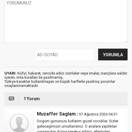
UYARI:
Küfür, hakaret, rencide edici cümleler veya imalar, inançlara saldırı
içeren, imla kuralları ile yazılmamış,
Türkçe karakter kullanılmayan ve büyük harflerle yazılmış yorumlar
onaylanmamaktadır.
1 Yorum
Muzaffer Saglam
/ 07 Ağustos 2026 04:31
Dogum gununuzu kutlarim guzel cocuklar. Sizler
gelecegimizin umutlarisiniz. O analara yaptiklari
ugrasindan dolayi tesekur ediniz, ellerinden