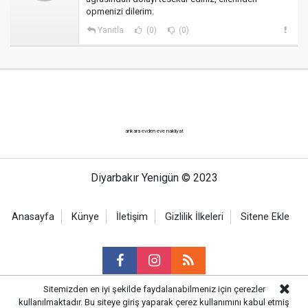
opmenizi dilerim.
Yanıtla
(0)
(0)
ankara evden eve nakliyat
Diyarbakır Yenigün © 2023
Anasayfa
Künye
İletişim
Gizlilik İlkeleri
Sitene Ekle
Sitemizden en iyi şekilde faydalanabilmeniz için çerezler
kullanılmaktadır. Bu siteye giriş yaparak çerez kullanımını kabul etmiş
Haber Portalı Yazılımı