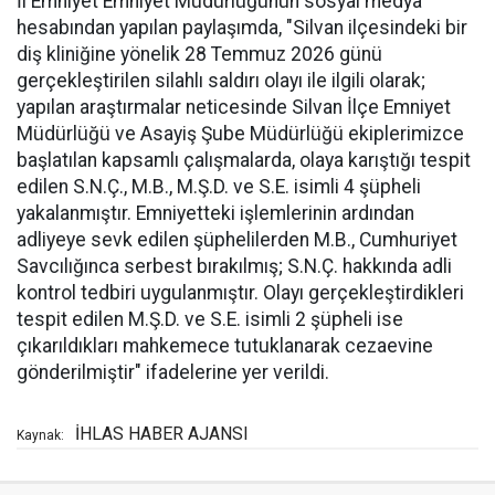
İl Emniyet Emniyet Müdürlüğünün sosyal medya
hesabından yapılan paylaşımda, "Silvan ilçesindeki bir
diş kliniğine yönelik 28 Temmuz 2026 günü
gerçekleştirilen silahlı saldırı olayı ile ilgili olarak;
yapılan araştırmalar neticesinde Silvan İlçe Emniyet
Müdürlüğü ve Asayiş Şube Müdürlüğü ekiplerimizce
başlatılan kapsamlı çalışmalarda, olaya karıştığı tespit
edilen S.N.Ç., M.B., M.Ş.D. ve S.E. isimli 4 şüpheli
yakalanmıştır. Emniyetteki işlemlerinin ardından
adliyeye sevk edilen şüphelilerden M.B., Cumhuriyet
Savcılığınca serbest bırakılmış; S.N.Ç. hakkında adli
kontrol tedbiri uygulanmıştır. Olayı gerçekleştirdikleri
tespit edilen M.Ş.D. ve S.E. isimli 2 şüpheli ise
çıkarıldıkları mahkemece tutuklanarak cezaevine
gönderilmiştir" ifadelerine yer verildi.
İHLAS HABER AJANSI
Kaynak: