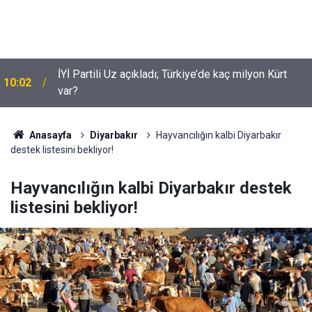
İYİ Partili Uz açıkladı; Türkiye’de kaç milyon Kürt
10:02
var?
Suça sürüklenen çocuklar için yeni düzenleme
09:54
neleri kapsiyor?
Anasayfa
Diyarbakır
Hayvancılığın kalbi Diyarbakır
destek listesini bekliyor!
Hayvancılığın kalbi Diyarbakır destek
listesini bekliyor!