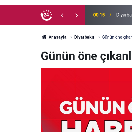
 madde kullanmıyorum, çocuklarımı verin
24
00:05
Mesut Ç
Anasayfa
Diyarbakır
Günün öne çıkan
Günün öne çıkanl