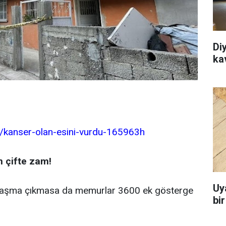
Di
ka
s/kanser-olan-esini-vurdu-165963h
 çifte zam!
Uy
laşma çıkmasa da memurlar 3600 ek gösterge
bi