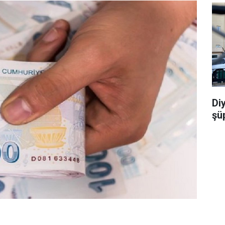
Di
şü