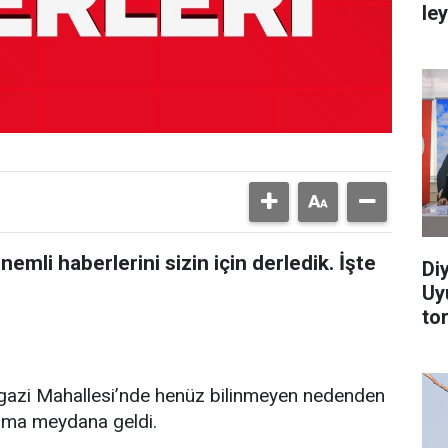
le
mli haberlerini sizin için derledik. İşte
Di
Uy
to
ngazi Mahallesi’nde henüz bilinmeyen nedenden
lama meydana geldi.