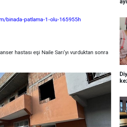
ay
dem/binada-patlama-1-olu-165955h
 kanser hastası eşi Naile Sarı'yı vurduktan sonra
Diy
ke