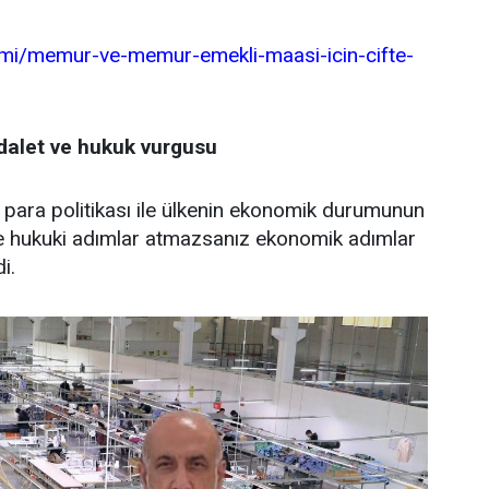
omi/memur-ve-memur-emekli-maasi-icin-cifte-
alet ve hukuk vurgusu
ra politikası ile ülkenin ekonomik durumunun
ve hukuki adımlar atmazsanız ekonomik adımlar
i.