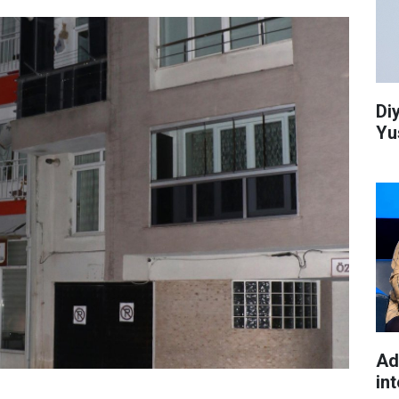
Di
Yu
Ad
int