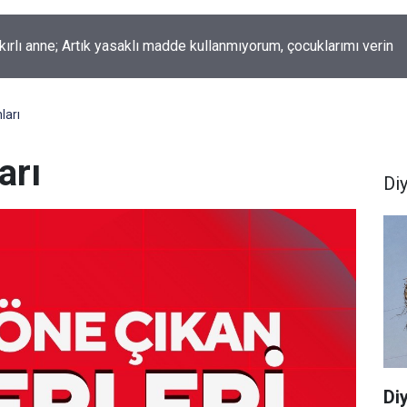
okur yazdı; Gelecek Yolda mı Kaldı?
ları
arı
Di
Di