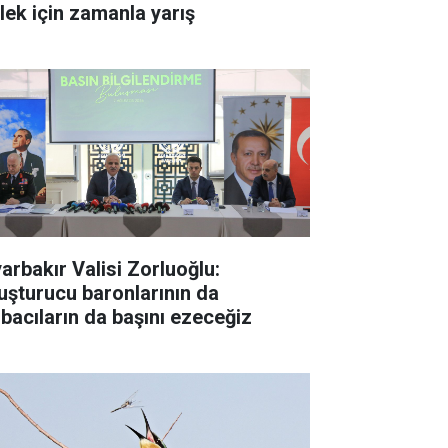
ylek için zamanla yarış
yarbakır Valisi Zorluoğlu:
uşturucu baronlarının da
rbacıların da başını ezeceğiz