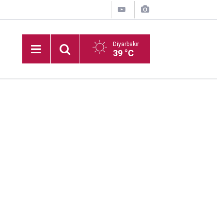
Diyarbakır
39 °C