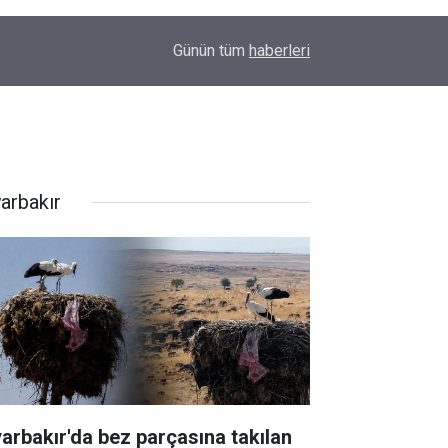
00:01
Barış Ünal yazdı; Silahlar susarsa gelecek konu
Günün tüm
haberleri
yarbakır
yarbakır'da bez parçasına takılan