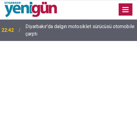
Diyarbakır’da dalgın motosiklet sürücüsü otomobile
22:42
çarptı
Diyarbakır trafiğinde şaşırtan görüntü: Dönüp dönüp
22:37
baktılar