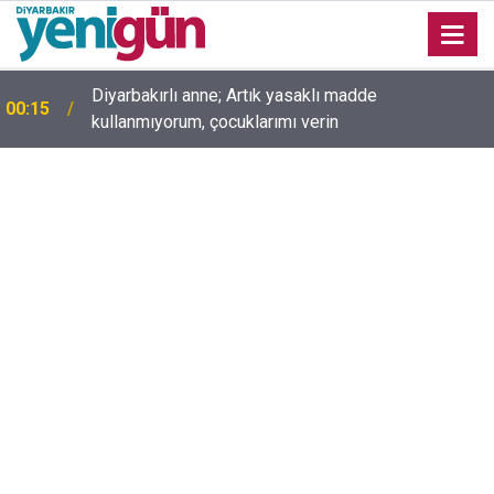
00:05
Mesut Çokur yazdı; Gelecek Yolda mı Kaldı?