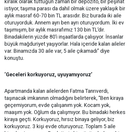
kiralık olarak tuttuğun zaman bir depozito, bir peşinat
istiyor, taşıma parası da dahil olmak üzere yaklaşık bir
aylık masraf 60-70 bin TL arasıdır. Biz burada iki aile
oturuyorduk. Annem ayrı ben ayrı oturuyordum. İki ev
taşımışım, bir aylık masrafımız 130 bin TL’dir.
Binadakilerin yüzde 80’i inşaatlarda çalışıyor. İnsanlar
büyük mağduriyet yaşıyorlar. Hala içeride kalan aileler
var. Binamızda 30 aile var, 5 aile çıkamadı” diye
konuştu.
‘Geceleri korkuyoruz, uyuyamıyoruz’
Apartmanda kalan ailelerden Fatma Tanrıverdi,
taşınacak imkanının olmadığını belirterek, “Ben kiraya
geçemiyorum, evde çalışanım yok. Kocam yok,
maaşım yok. Oğlum da çalışmıyor. Bu binadaki herkes
kiraya geçti. Korkuyoruz, hırsız binaya geliyor, biz
korkuyoruz. 3 kişi evde oturuyoruz. Toplam 5 aile