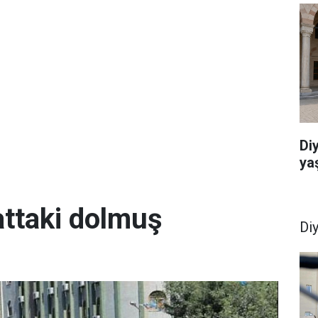
Di
ya
attaki dolmuş
Di