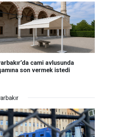
yarbakır’da cami avlusunda
şamına son vermek istedi
yarbakır