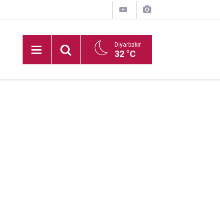
Diyarbakır
32 °C