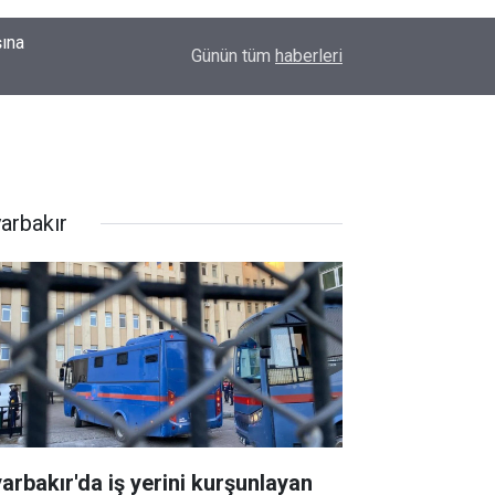
şına
12:59
Diyarbakır’da o hattaki dolmuş ücretlerine zam
Günün tüm
haberleri
yarbakır
yarbakır'da iş yerini kurşunlayan