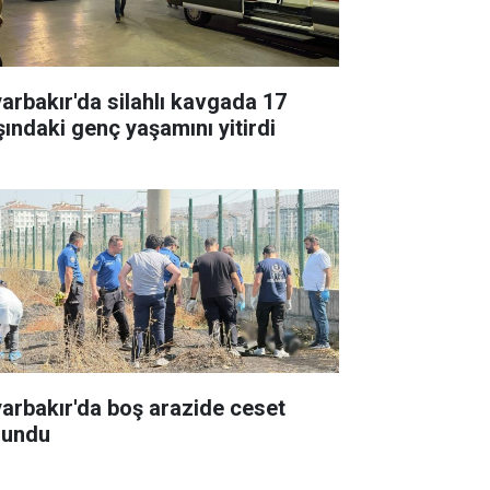
yarbakır'da silahlı kavgada 17
şındaki genç yaşamını yitirdi
yarbakır'da boş arazide ceset
lundu