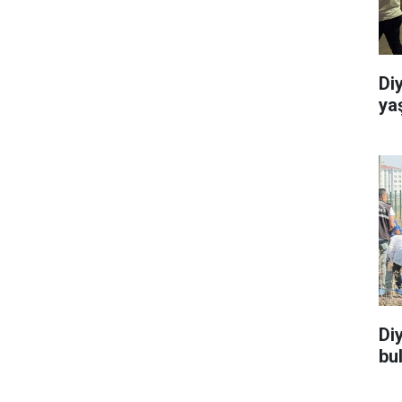
Di
ya
Di
bu