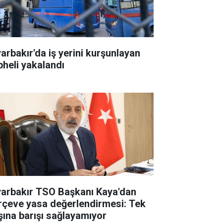
yarbakır'da iş yerini kurşunlayan
pheli yakalandı
yarbakır TSO Başkanı Kaya'dan
rçeve yasa değerlendirmesi: Tek
şına barışı sağlayamıyor