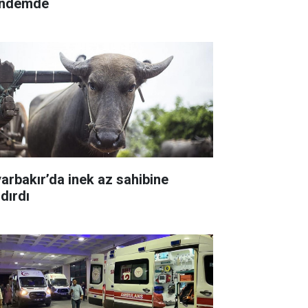
ndemde
yarbakır’da inek az sahibine
dırdı