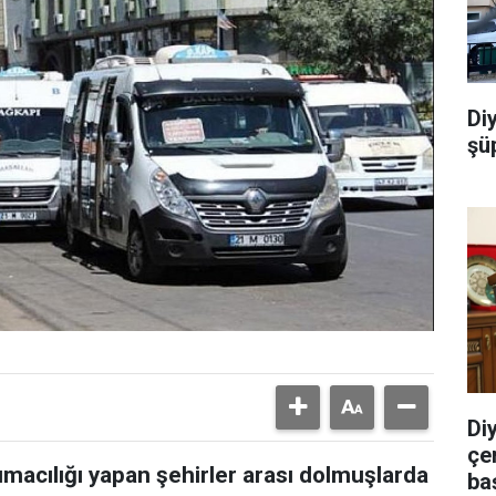
Di
şü
Di
çe
şımacılığı yapan şehirler arası dolmuşlarda
ba