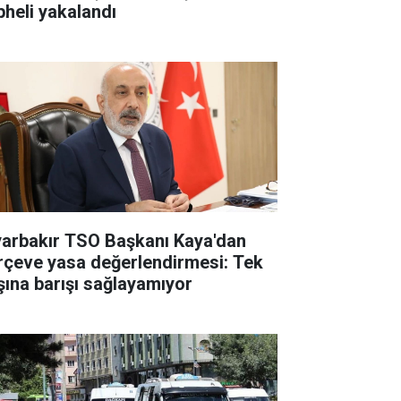
pheli yakalandı
yarbakır TSO Başkanı Kaya'dan
rçeve yasa değerlendirmesi: Tek
şına barışı sağlayamıyor