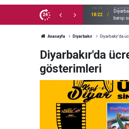
Diyarba
an şüpheli yakalandı
24
18:22
barışı 
Anasayfa
Diyarbakır
Diyarbakır'da üc
Diyarbakır'da ücr
gösterimleri