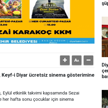
şü
Di
çe
, Keyf-i Diyar ücretsiz sinema gösterimine
ba
ı, Eylül etkinlik takvimi kapsamında Sezai
 her hafta sonu çocuklar için sinema