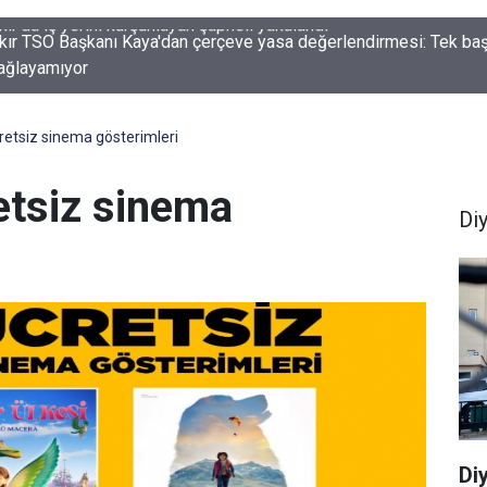
kır TSO Başkanı Kaya'dan çerçeve yasa değerlendirmesi: Tek ba
sağlayamıyor
retsiz sinema gösterimleri
etsiz sinema
Di
Di