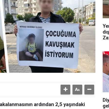
Ye
dı
Za
Diy
yakalanmasının ardından 2,5 yaşındaki
gel