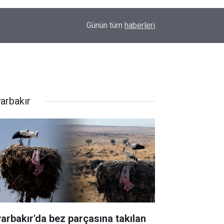
00:01
Barış Ünal yazdı; Silahlar susarsa gelecek konu
Günün tüm
haberleri
yarbakır
yarbakır'da bez parçasına takılan