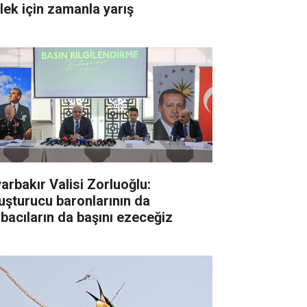
ylek için zamanla yarış
yarbakır Valisi Zorluoğlu:
uşturucu baronlarının da
rbacıların da başını ezeceğiz