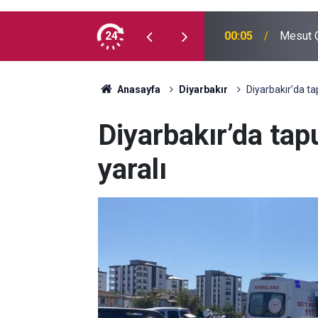
 madde kullanmıyorum, çocuklarımı verin
24
00:05
Mesut Ç
Anasayfa
Diyarbakır
Diyarbakır’da ta
Diyarbakır’da tap
yaralı