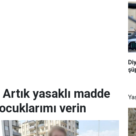
Di
şü
; Artık yasaklı madde
Ya
ocuklarımı verin