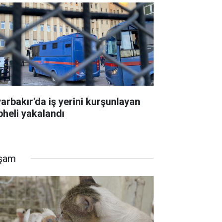
yarbakır'da iş yerini kurşunlayan
pheli yakalandı
şam