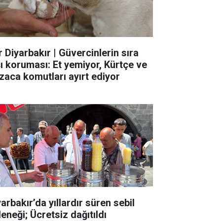
r Diyarbakır | Güvercinlerin sıra
şı koruması: Et yemiyor, Kürtçe ve
zaca komutları ayırt ediyor
arbakır’da yıllardır süren sebil
eneği; Ücretsiz dağıtıldı