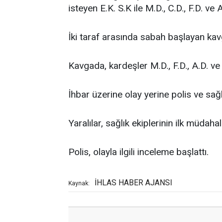
isteyen E.K. S.K ile M.D., C.D., F.D. v
İki taraf arasında sabah başlayan kav
Kavgada, kardeşler M.D., F.D., A.D. ve 
İhbar üzerine olay yerine polis ve sağlı
Yaralılar, sağlık ekiplerinin ilk müdah
Polis, olayla ilgili inceleme başlattı.
İHLAS HABER AJANSI
Kaynak: