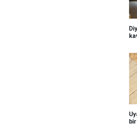
Di
ka
Uy
bi