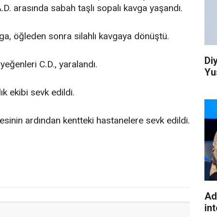
e A.D. arasında sabah taşlı sopalı kavga yaşandı.
ga, öğleden sonra silahlı kavgaya dönüştü.
Di
yeğenleri C.D., yaralandı.
Yu
k ekibi sevk edildi.
alesinin ardından kentteki hastanelere sevk edildi.
Ad
int