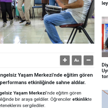
le
Di
Uy
 Engelsiz Yaşam Merkezi'nde eğitim gören
to
performans etkinliğinde sahne aldılar.
ngelsiz Yaşam Merkezi
’nde eğitim gören
liğinde bir araya geldiler. Öğrenciler
etkinlik
te
teneklerini sergilediler.