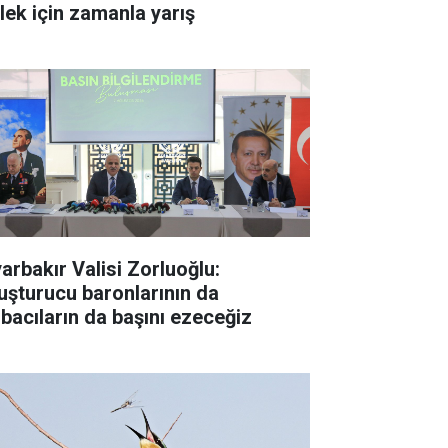
ylek için zamanla yarış
yarbakır Valisi Zorluoğlu:
uşturucu baronlarının da
rbacıların da başını ezeceğiz