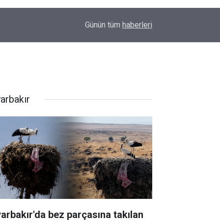
00:01
Barış Ünal yazdı; Silahlar susarsa gelecek konu
Günün tüm
haberleri
yarbakır
yarbakır'da bez parçasına takılan