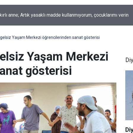
okur yazdı; Gelecek Yolda mı Kaldı?
ngelsiz Yaşam Merkezi öğrencilerinden sanat gösterisi
gelsiz Yaşam Merkezi
Di
anat gösterisi
Di