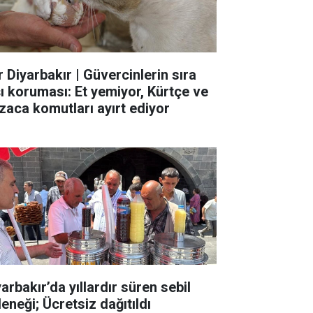
r Diyarbakır | Güvercinlerin sıra
şı koruması: Et yemiyor, Kürtçe ve
zaca komutları ayırt ediyor
arbakır’da yıllardır süren sebil
eneği; Ücretsiz dağıtıldı