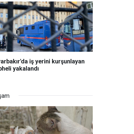
yarbakır'da iş yerini kurşunlayan
pheli yakalandı
şam