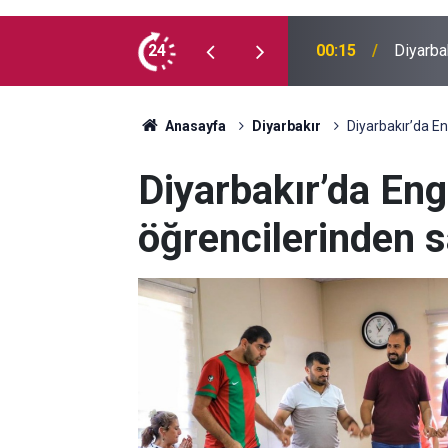
 madde kullanmıyorum, çocuklarımı verin
24
00:05
Mesut Ç
Anasayfa
Diyarbakır
Diyarbakır’da E
Diyarbakır’da En
öğrencilerinden s