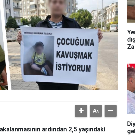
Ye
dı
Za
Diy
yakalanmasının ardından 2,5 yaşındaki
gel