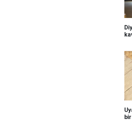
Di
ka
Uy
bi