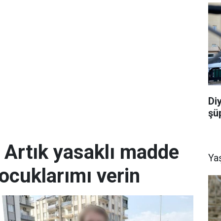
Di
şü
; Artık yasaklı madde
Ya
ocuklarımı verin