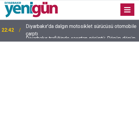
e
Diyarbakır trafiğinde şaşırtan görüntü: Dönüp dönüp
22:37
baktılar