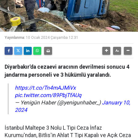
Yayınlanma:
10 Ocak 2024 Çarşamba 12:31
Diyarbakır'da cezaevi aracının devrilmesi sonucu 4
jandarma personeli ve 3 hükümlü yaralandı.
https://t.co/Tn4mAJMiVx
pic.twitter.com/89PbjTfAUq
— Yenigün Haber (@yenigunhaber_)
January 10,
2024
İstanbul Maltepe 3 Nolu L Tipi Ceza İnfaz
Kurumu'ndan, Bitlis'in Ahlat T Tipi Kapalı ve Açık Ceza