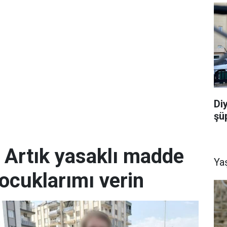
Di
şü
; Artık yasaklı madde
Ya
ocuklarımı verin