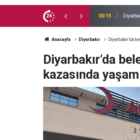
 madde kullanmıyorum, çocuklarımı verin
24
00:05
Mesut Ç
Anasayfa
Diyarbakır
Diyarbakır’da be
Diyarbakır’da bele
kazasında yaşamın