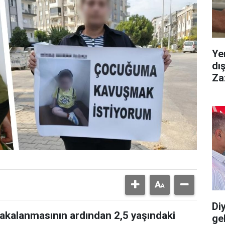
Ye
dı
Za
Diy
yakalanmasının ardından 2,5 yaşındaki
gel