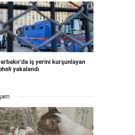
yarbakır'da iş yerini kurşunlayan
pheli yakalandı
şam