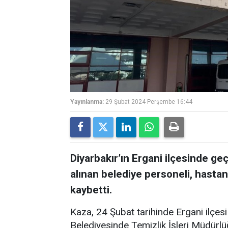
Yayınlanma:
29 Şubat 2024 Perşembe 16:44
Diyarbakır’ın Ergani ilçesinde ge
alınan belediye personeli, hast
kaybetti.
Kaza, 24 Şubat tarihinde Ergani ilçes
Belediyesinde Temizlik İşleri Müdürlüğ