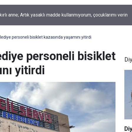
okur yazdı; Gelecek Yolda mı Kaldı?
lediye personeli bisiklet kazasında yaşamını yitirdi
diye personeli bisiklet
Di
ı yitirdi
Di