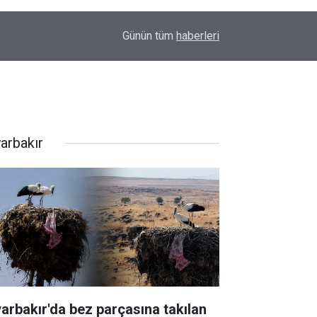
00:01
Barış Ünal yazdı; Silahlar susarsa gelecek konu
Günün tüm
haberleri
yarbakır
yarbakır'da bez parçasına takılan