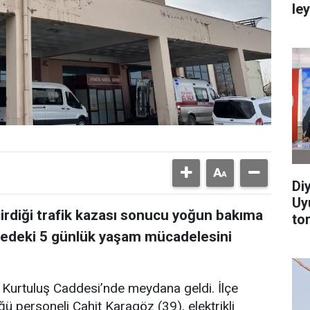
le
Di
Uy
çirdiği trafik kazası sonucu yoğun bakıma
to
anedeki 5 günlük yaşam mücadelesini
i Kurtuluş Caddesi’nde meydana geldi. İlçe
ü personeli Cahit Karagöz (39), elektrikli