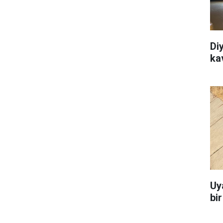
Di
ka
Uy
bi