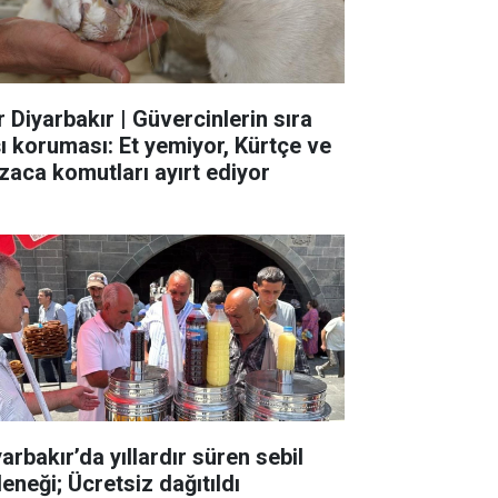
r Diyarbakır | Güvercinlerin sıra
şı koruması: Et yemiyor, Kürtçe ve
zaca komutları ayırt ediyor
arbakır’da yıllardır süren sebil
eneği; Ücretsiz dağıtıldı