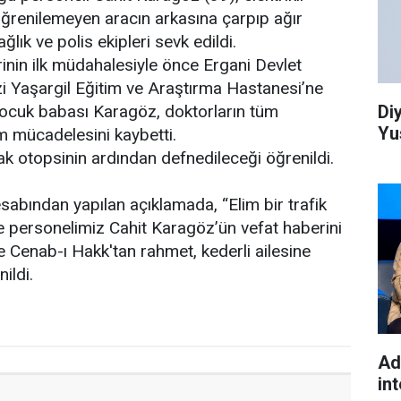
 öğrenilemeyen aracın arkasına çarpıp ağır
ğlık ve polis ekipleri sevk edildi.
rinin ilk müdahalesiyle önce Ergani Devlet
i Yaşargil Eğitim ve Araştırma Hastanesi’ne
Di
 çocuk babası Karagöz, doktorların tüm
Yu
 mücadelesini kaybetti.
k otopsinin ardından defnedileceği öğrenildi.
sabından yapılan açıklamada, “Elim bir trafik
e personelimiz Cahit Karagöz’ün vefat haberini
Cenab-ı Hakk'tan rahmet, kederli ailesine
ildi.
Ad
int