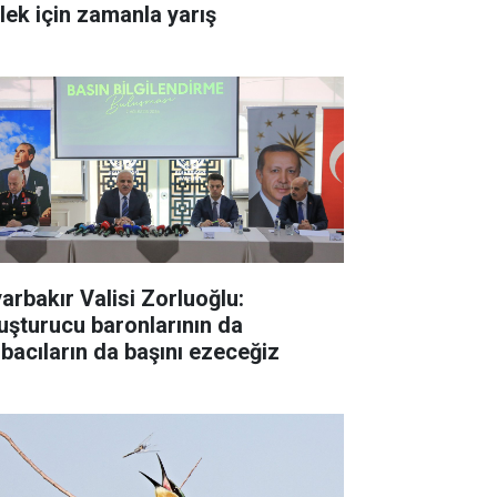
ylek için zamanla yarış
yarbakır Valisi Zorluoğlu:
uşturucu baronlarının da
rbacıların da başını ezeceğiz