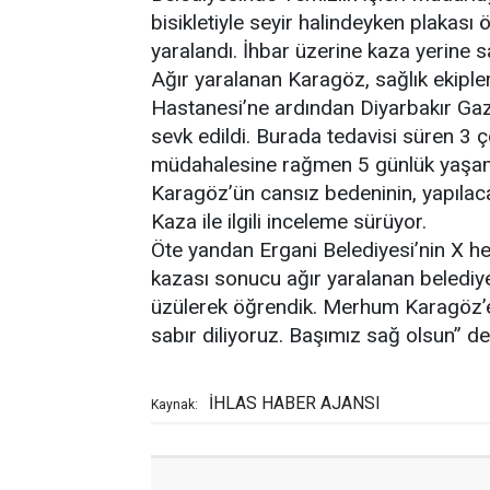
bisikletiyle seyir halindeyken plakası
yaralandı. İhbar üzerine kaza yerine sa
Ağır yaralanan Karagöz, sağlık ekiple
Hastanesi’ne ardından Diyarbakır Gaz
sevk edildi. Burada tedavisi süren 3
müdahalesine rağmen 5 günlük yaşam
Karagöz’ün cansız bedeninin, yapılaca
Kaza ile ilgili inceleme sürüyor.
Öte yandan Ergani Belediyesi’nin X he
kazası sonucu ağır yaralanan belediy
üzülerek öğrendik. Merhum Karagöz’e 
sabır diliyoruz. Başımız sağ olsun” den
İHLAS HABER AJANSI
Kaynak: