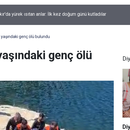
kır'da düğün salonunda kavga: Yaralılar var
0 yaşındaki genç ölü bulundu
yaşındaki genç ölü
Di
Diy