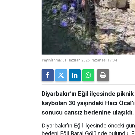
Yayınlanma:
01 Haziran 2026 Pazartesi 17:04
Diyarbakır’ın Eğil ilçesinde pikni
kaybolan 30 yaşındaki Hacı Öcal’
sonucu cansız bedenine ulaşıldı.
Diyarbakır'ın Eğil ilçesinde önceki gü
bedeni Eğil Baraj Gölü'nde bulundu. Ed