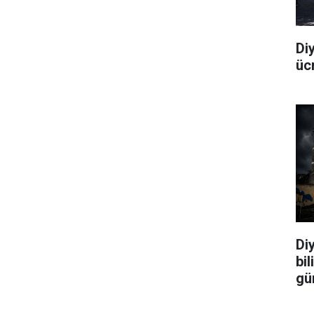
Di
üc
Diy
bi
gü