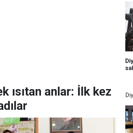
Di
sal
k ısıtan anlar: İlk kez
Di
dılar