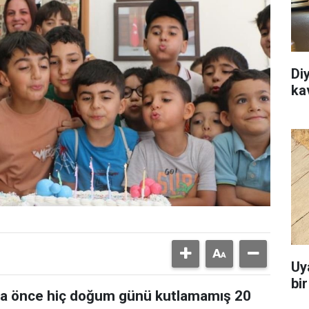
Di
ka
Uy
bi
daha önce hiç doğum günü kutlamamış 20