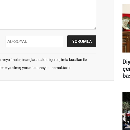
veya imalar, inançlara saldırı içeren, imla kuralları ile
Di
çe
flerle yazılmış yorumlar onaylanmamaktadır.
ba