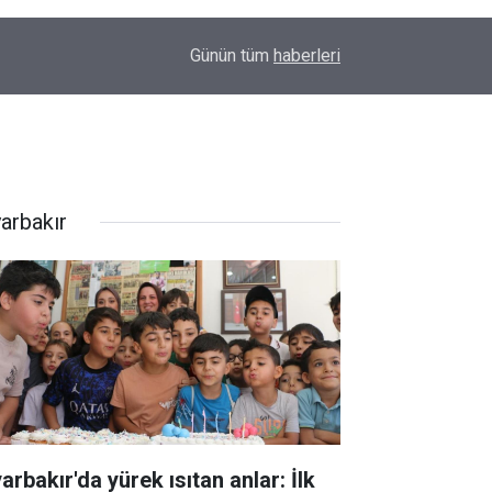
23:32
Uyarılar fayda etmiyor; Diyarbakır’da bir genç da
Günün tüm
haberleri
yarbakır
arbakır'da yürek ısıtan anlar: İlk