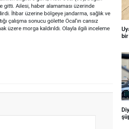
e gitti. Ailesi, haber alamaması üzerinde
rdi. İhbar üzerine bölgeye jandarma, sağlık ve
ptığı çalışma sonucu gölette Öcal'ın cansız
k üzere morga kaldırıldı. Olayla ilgili inceleme
Uy
bi
Di
şü