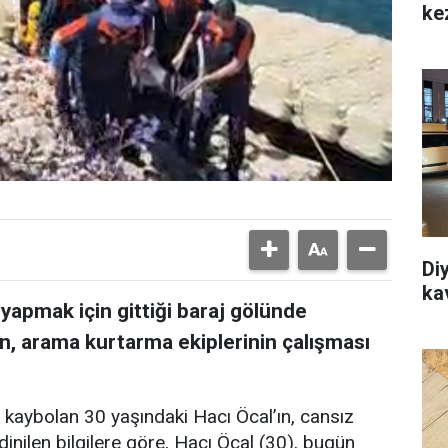
ke
Di
ka
k yapmak için gittiği baraj gölünde
ın, arama kurtarma ekiplerinin çalışması
n kaybolan 30 yaşındaki Hacı Öcal’ın, cansız
inilen bilgilere göre, Hacı Öcal (30), bugün