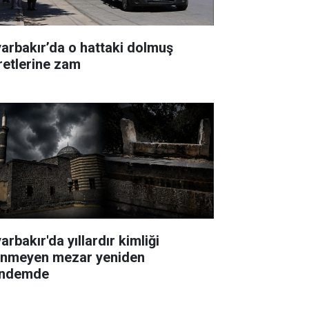
yarbakır’da o hattaki dolmuş
retlerine zam
arbakır'da yıllardır kimliği
linmeyen mezar yeniden
ndemde