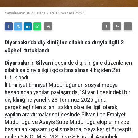
Yayınlanma:
08 Ağustos 2026 Cumartesi 22:24
Diyarbakır’da diş kliniğine silahlı saldırıyla ilgili 2
şüpheli tutuklandı
Diyarbakır
’ın
Silvan
ilçesinde diş kliniğine düzenlenen
silahlı saldırıyla ilgili gözaltına alınan 4 kişiden 2’si
tutuklandı.
İl Emniyet Emniyet Müdürlüğünün sosyal medya
hesabından yapılan paylaşımda, "Silvan ilçesindeki bir
diş kliniğine yönelik 28 Temmuz 2026 günü
gerçekleştirilen silahlı saldırı olayı ile ilgili olarak;
yapılan araştırmalar neticesinde Silvan İlçe Emniyet
Müdürlüğü ve Asayiş Şube Müdürlüğü ekiplerimizce
başlatılan kapsamlı çalışmalarda, olaya karıştığı tespit
edilen S.N.Ç., M.B., M.Ş.D. ve S.E. isimli 4 şüpheli