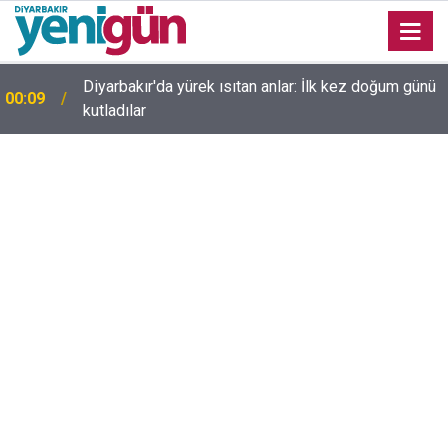
23:36
Diyarbakır'da düğün salonunda kavga: Yaralılar var