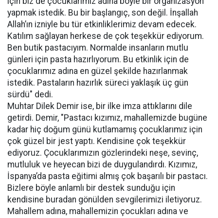
için biz de çocuklarımız adına böyle bir organizasyon
yapmak istedik. Bu bir başlangıç, son değil. İnşallah
Allah’ın izniyle bu tür etkinliklerimiz devam edecek.
Katılım sağlayan herkese de çok teşekkür ediyorum.
Ben butik pastacıyım. Normalde insanların mutlu
günleri için pasta hazırlıyorum. Bu etkinlik için de
çocuklarımız adına en güzel şekilde hazırlanmak
istedik. Pastaların hazırlık süreci yaklaşık üç gün
sürdü" dedi.
Muhtar Dilek Demir ise, bir ilke imza attıklarını dile
getirdi. Demir, "Pastacı kızımız, mahallemizde bugüne
kadar hiç doğum günü kutlamamış çocuklarımız için
çok güzel bir jest yaptı. Kendisine çok teşekkür
ediyoruz. Çocuklarımızın gözlerindeki neşe, sevinç,
mutluluk ve heyecan bizi de duygulandırdı. Kızımız,
İspanya’da pasta eğitimi almış çok başarılı bir pastacı.
Bizlere böyle anlamlı bir destek sunduğu için
kendisine buradan gönülden sevgilerimizi iletiyoruz.
Mahallem adına, mahallemizin çocukları adına ve