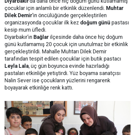
Diyarbakır
’da daha önce hiç doğum günü kutlamamış
çocuklar için anlamlı bir etkinlik düzenlendi.
Muhtar
Dilek Demir
’in öncülüğünde gerçekleştirilen
organizasyonda çocuklar ilk kez
doğum günü
pastası
kesip mum üfledi.
Diyarbakır’ın
Bağlar
ilçesinde daha önce hiç doğum
günü kutlamamış 20 çocuk için unutulmaz bir etkinlik
gerçekleştirildi. Mahalle Muhtarı Dilek Demir
tarafından tespit edilen çocuklar için butik pastacı
Leyla Lala
, üç gün boyunca evinde hazırladığı
pastaları etkinliğe yetiştirdi. Yüz boyama sanatçısı
Nalin Sever ise çocukların yüzlerini rengarenk
boyayarak etkinliğe renk kattı.