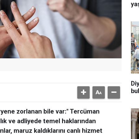
ya
Di
bu
ryene zorlanan bile var:" Tercüman
lık ve adliyede temel haklarından
lar, maruz kaldıklarını canlı hizmet