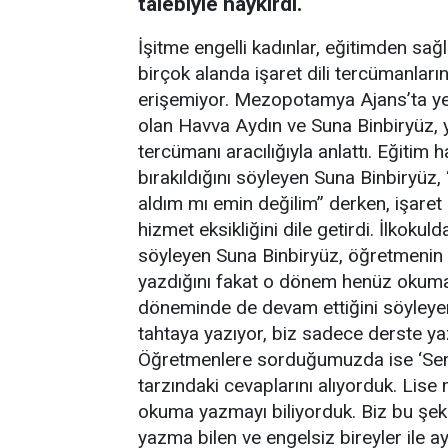
talebiyle haykırdı.
İşitme engelli kadınlar, eğitimden sa
birçok alanda işaret dili tercümanların
erişemiyor. Mezopotamya Ajans’ta yer
olan Havva Aydın ve Suna Binbiryüz, ya
tercümanı aracılığıyla anlattı. Eğitim
bırakıldığını söyleyen Suna Binbiryü
aldım mı emin değilim” derken, işaret di
hizmet eksikliğini dile getirdi. İlkokul
söyleyen Suna Binbiryüz, öğretmenin de
yazdığını fakat o dönem henüz okuma 
döneminde de devam ettiğini söyleye
tahtaya yazıyor, biz sadece derste y
Öğretmenlere sorduğumuzda ise ‘Sen y
tarzındaki cevaplarını alıyorduk. Lise
okuma yazmayı biliyorduk. Biz bu şeki
yazma bilen ve engelsiz bireyler ile a