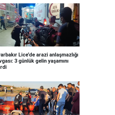
yarbakır Lice’de arazi anlaşmazlığı
vgası: 3 günlük gelin yaşamını
irdi