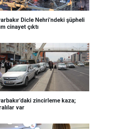
yarbakır Dicle Nehri'ndeki şüpheli
üm cinayet çıktı
yarbakır'daki zincirleme kaza;
alılar var