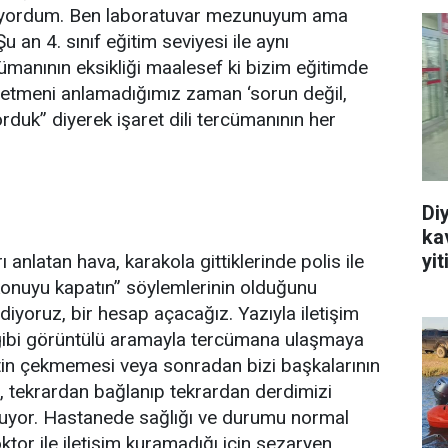
çiyordum. Ben laboratuvar mezunuyum ama
 an 4. sınıf eğitim seviyesi ile aynı
cümanının eksikliği maalesef ki bizim eğitimde
retmeni anlamadığımız zaman ‘sorun değil,
orduk” diyerek işaret dili tercümanının her
Di
ka
yit
 anlatan hava, karakola gittiklerinde polis ile
konuyu kapatın” söylemlerinin olduğunu
diyoruz, bir hesap açacağız. Yazıyla iletişim
 gibi görüntülü aramayla tercümana ulaşmaya
tin çekmemesi veya sonradan bizi başkalarının
 tekrardan bağlanıp tekrardan derdimizi
ruyor. Hastanede sağlığı ve durumu normal
or ile iletişim kuramadığı için sezaryen