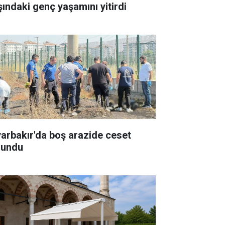
şındaki genç yaşamını yitirdi
yarbakır'da boş arazide ceset
lundu