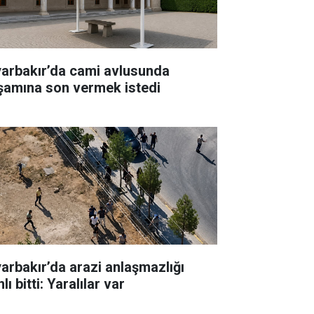
yarbakır’da cami avlusunda
şamına son vermek istedi
akır’da arazi anlaşmazlığı
lı bitti: Yaralılar var