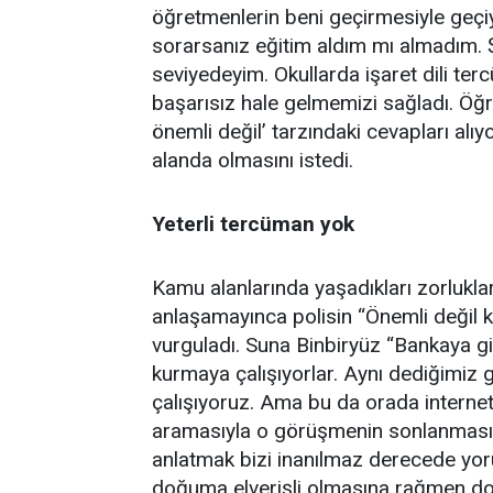
öğretmenlerin beni geçirmesiyle ge
sorarsanız eğitim aldım mı almadım. Şu
seviyedeyim. Okullarda işaret dili ter
başarısız hale gelmemizi sağladı. Öğ
önemli değil’ tarzındaki cevapları alıy
alanda olmasını istedi.
Yeterli tercüman yok
Kamu alanlarında yaşadıkları zorlukları
anlaşamayınca polisin “Önemli değil 
vurguladı. Suna Binbiryüz “Bankaya gi
kurmaya çalışıyorlar. Aynı dediğimiz
çalışıyoruz. Ama bu da orada interne
aramasıyla o görüşmenin sonlanması,
anlatmak bizi inanılmaz derecede yo
doğuma elverişli olmasına rağmen dokt