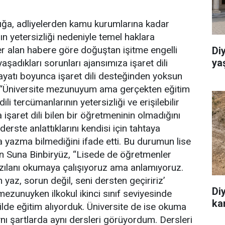
ğlığa, adliyelerden kamu kurumlarına kadar
ın yetersizliği nedeniyle temel haklara
 alan habere göre doğuştan işitme engelli
Di
ya
şadıkları sorunları ajansımıza işaret dili
 hayatı boyunca işaret dili desteğinden yoksun
z, “Üniversite mezunuyum ama gerçekten eğitim
li tercümanlarının yetersizliği ve erişilebilir
da işaret dili bilen bir öğretmeninin olmadığını
rste anlattıklarını kendisi için tahtaya
yazma bilmediğini ifade etti. Bu durumun lise
n Suna Binbiryüz, “Lisede de öğretmenler
azılanı okumaya çalışıyoruz ama anlamıyoruz.
az, sorun değil, seni dersten geçiririz’
Diyarb
 mezunuyken ilkokul ikinci sınıf seviyesinde
kan
lde eğitim alıyorduk. Üniversite de ise okuma
ynı şartlarda aynı dersleri görüyordum. Dersleri