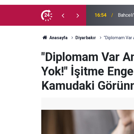
 yaşındaki genç yaşamını yitirdi
24
16:54
Bahceli
Anasayfa
Diyarbakır
"Diplomam Var 
"Diplomam Var 
Yok!" İşitme Engel
Kamudaki Görün