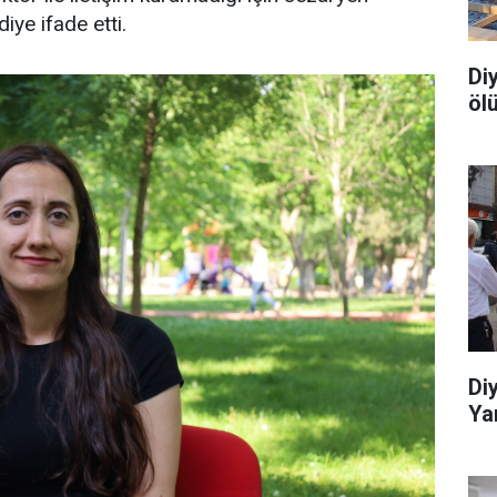
ye ifade etti.
Di
öl
Di
Yar