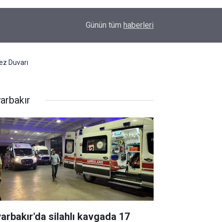
16:35
Diyarbakır'da boş arazide ceset bulundu
Günün tüm
haberleri
ez Duvarı
yarbakır
yarbakır'da silahlı kavgada 17