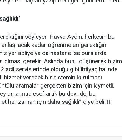
ise yine o ilaçtan yazıp beni geri gönderdi” dedi.
ağlıklı’
gerektiğini söyleyen Havva Aydın, herkesin bu
ı, anlaşılacak kadar öğrenmeleri gerektiğini
iz yer adliye ya da hastane ise buralarda
ilerin olması gerekir. Aslında bunu düşünerek bizim
12 acil servislerinde olduğu gibi ihtiyaç halinde
ı hizmet verecek bir sistemin kurulması
ntülü aramalar gerçekten bizim için kıymetli.
 şey ama maalesef artık bu devirde, bu
met her zaman için daha sağlıklı” diye belirtti.