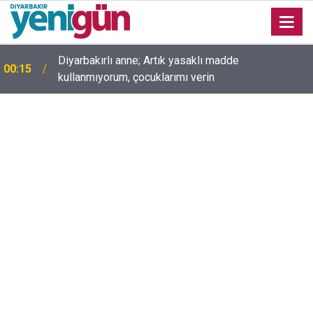
00:05
Mesut Çokur yazdı; Gelecek Yolda mı Kaldı?