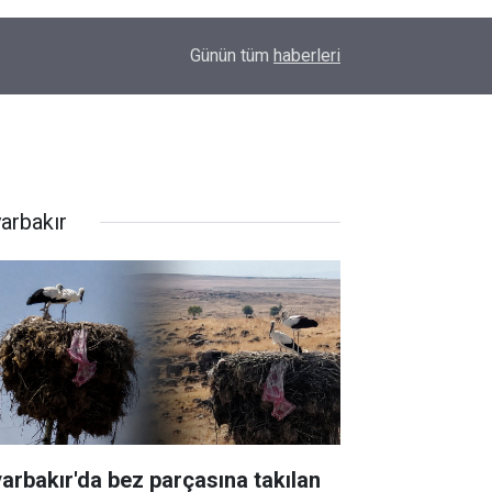
00:01
Barış Ünal yazdı; Silahlar susarsa gelecek konu
Günün tüm
haberleri
yarbakır
yarbakır'da bez parçasına takılan