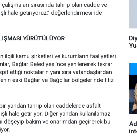
 çalışmaları sırasında tahrip olan cadde ve
ışlı hale getiriyoruz.” değerlendirmesinde
Di
ALIŞMASI YÜRÜTÜLÜYOR
Yu
n ilgili kamu şirketleri ve kurumların faaliyetleri
mlar, Bağlar Belediyesi’nce yenilenerek tekrar
tespit ettiği noktaların yanı sıra vatandaşlardan
çenin eski Bağlar ve Bağcılar bölgelerinde titiz
 bir yandan tahrip olan caddelerde asfalt
şli hale getiriyor. Diğer yandan kullanılamaz
rını döşeyip bakım ve onarımdan geçirerek bu
Ad
iyor.
int