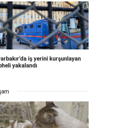
yarbakır'da iş yerini kurşunlayan
pheli yakalandı
şam