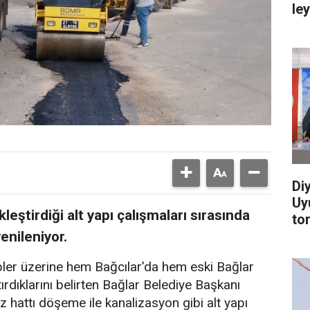
le
Di
Uy
eştirdiği alt yapı çalışmaları sırasında
to
enileniyor.
pler üzerine hem Bağcılar’da hem eski Bağlar
rdıklarını belirten Bağlar Belediye Başkanı
 hattı döşeme ile kanalizasyon gibi alt yapı