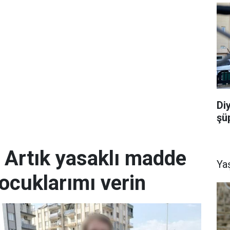
Di
şü
; Artık yasaklı madde
Ya
ocuklarımı verin