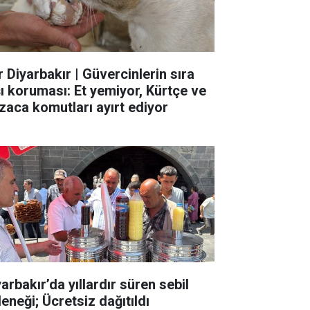
r Diyarbakır | Güvercinlerin sıra
şı koruması: Et yemiyor, Kürtçe ve
zaca komutları ayırt ediyor
arbakır’da yıllardır süren sebil
eneği; Ücretsiz dağıtıldı