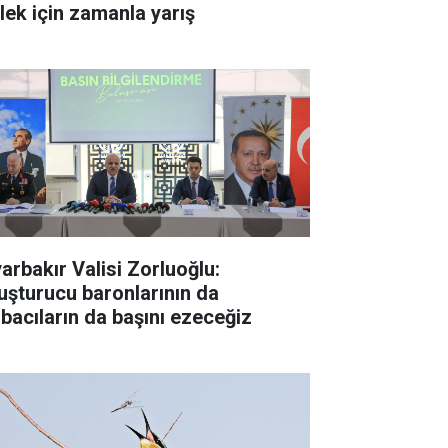
ylek için zamanla yarış
yarbakır Valisi Zorluoğlu:
uşturucu baronlarının da
rbacıların da başını ezeceğiz