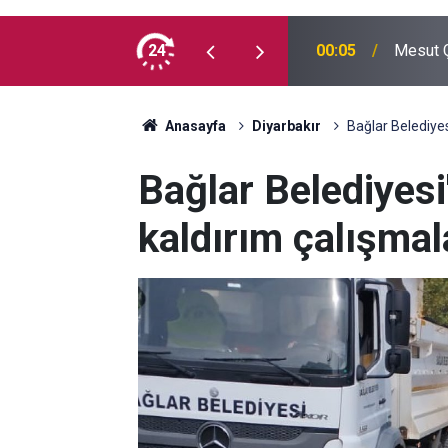
 madde kullanmıyorum, çocuklarımı verin
24
00:05
Mesut Ç
Anasayfa
Diyarbakır
Bağlar Belediyes
Bağlar Belediyesi'
kaldırım çalışmal