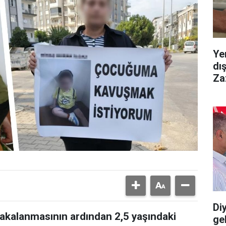
Ye
dı
Za
Diy
yakalanmasının ardından 2,5 yaşındaki
gel