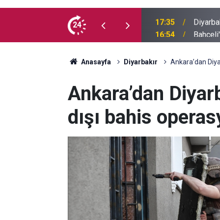
 yaşındaki genç yaşamını yitirdi
24
16:54
Bahceli
Anasayfa
Diyarbakır
Ankara’dan Diya
Ankara’dan Diyar
dışı bahis operas