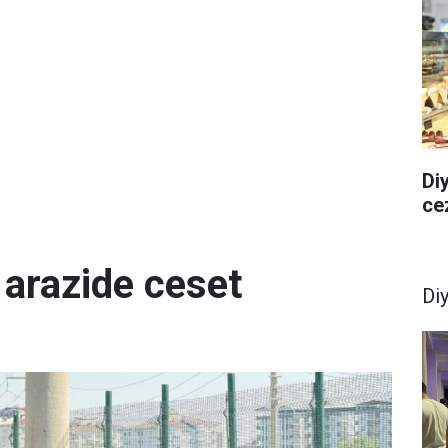
Diy
ce
 arazide ceset
Di