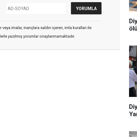
Di
öl
veya imalar, inançlara saldırı içeren, imla kuralları ile
flerle yazılmış yorumlar onaylanmamaktadır.
Di
Yar