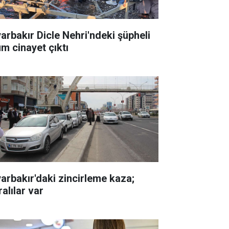
yarbakır Dicle Nehri'ndeki şüpheli
üm cinayet çıktı
yarbakır'daki zincirleme kaza;
alılar var