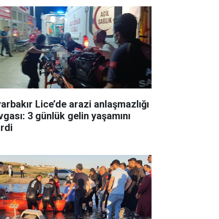
yarbakır Lice’de arazi anlaşmazlığı
vgası: 3 günlük gelin yaşamını
irdi