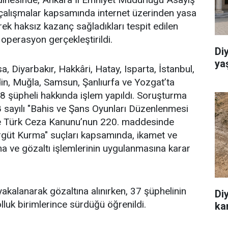
n çalışmalar kapsamında internet üzerinden yasa
ek haksız kazanç sağladıkları tespit edilen
 operasyon gerçekleştirildi.
Di
ya
 Diyarbakır, Hakkâri, Hatay, Isparta, İstanbul,
n, Muğla, Samsun, Şanlıurfa ve Yozgat’ta
 şüpheli hakkında işlem yapıldı. Soruşturma
sayılı "Bahis ve Şans Oyunları Düzenlenmesi
e Türk Ceza Kanunu’nun 220. maddesinde
güt Kurma" suçları kapsamında, ikamet ve
a ve gözaltı işlemlerinin uygulanmasına karar
kalanarak gözaltına alınırken, 37 şüphelinin
Diyarb
lluk birimlerince sürdüğü öğrenildi.
kan