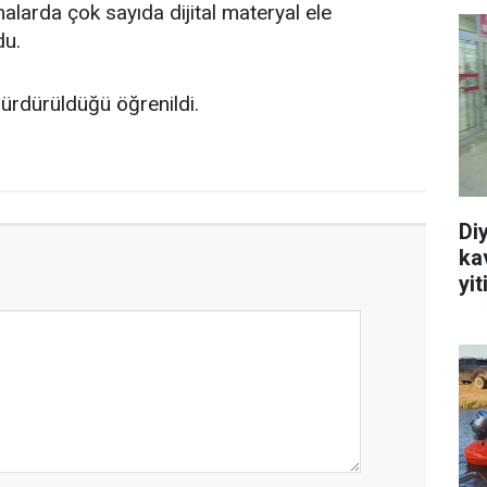
alarda çok sayıda dijital materyal ele
du.
sürdürüldüğü öğrenildi.
Di
ka
yit