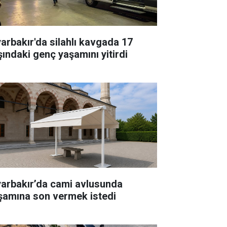
yarbakır'da silahlı kavgada 17
şındaki genç yaşamını yitirdi
yarbakır’da cami avlusunda
şamına son vermek istedi