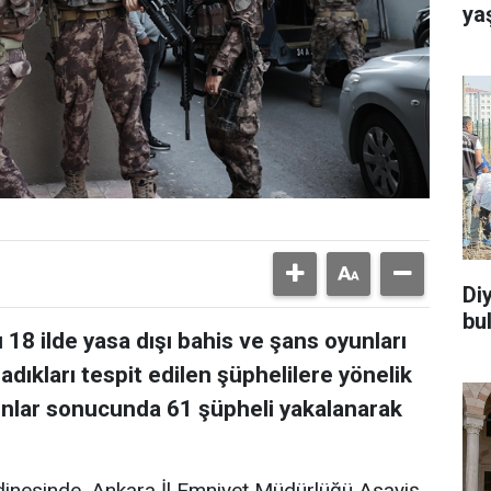
ya
Di
bu
 18 ilde yasa dışı bahis ve şans oyunları
dıkları tespit edilen şüphelilere yönelik
nlar sonucunda 61 şüpheli yakalanarak
dinesinde, Ankara İl Emniyet Müdürlüğü Asayiş