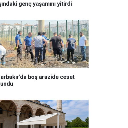
şındaki genç yaşamını yitirdi
yarbakır'da boş arazide ceset
lundu