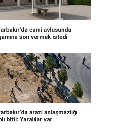
yarbakır’da cami avlusunda
şamına son vermek istedi
akır’da arazi anlaşmazlığı
lı bitti: Yaralılar var