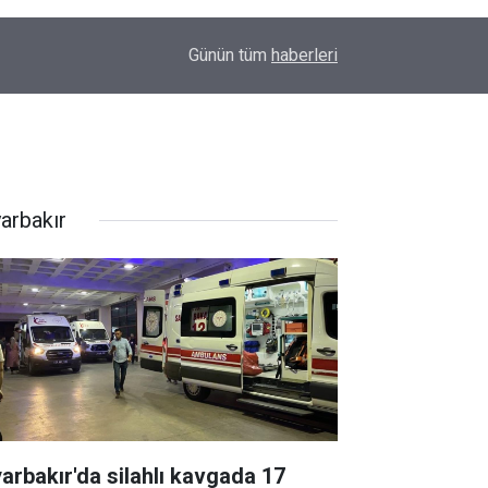
16:35
Diyarbakır'da boş arazide ceset bulundu
Günün tüm
haberleri
yarbakır
yarbakır'da silahlı kavgada 17