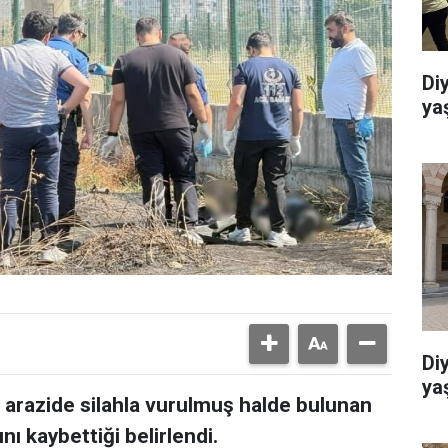
Di
ya
Di
ya
ş arazide silahla vurulmuş halde bulunan
nı kaybettiği belirlendi.