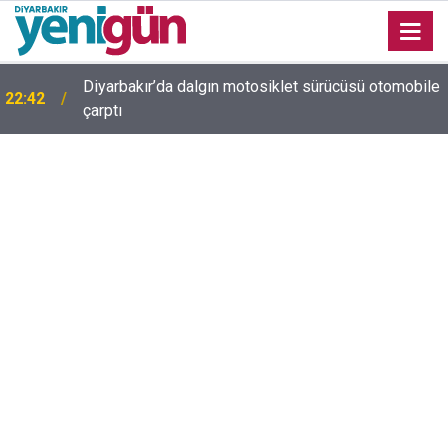
e
Diyarbakır trafiğinde şaşırtan görüntü: Dönüp dönüp
22:37
baktılar