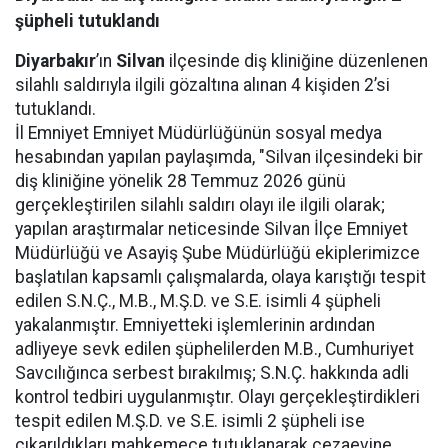
şüpheli tutuklandı
Diyarbakır
’ın
Silvan
ilçesinde diş kliniğine düzenlenen
silahlı saldırıyla ilgili gözaltına alınan 4 kişiden 2’si
tutuklandı.
İl Emniyet Emniyet Müdürlüğünün sosyal medya
hesabından yapılan paylaşımda, "Silvan ilçesindeki bir
diş kliniğine yönelik 28 Temmuz 2026 günü
gerçekleştirilen silahlı saldırı olayı ile ilgili olarak;
yapılan araştırmalar neticesinde Silvan İlçe Emniyet
Müdürlüğü ve Asayiş Şube Müdürlüğü ekiplerimizce
başlatılan kapsamlı çalışmalarda, olaya karıştığı tespit
edilen S.N.Ç., M.B., M.Ş.D. ve S.E. isimli 4 şüpheli
yakalanmıştır. Emniyetteki işlemlerinin ardından
adliyeye sevk edilen şüphelilerden M.B., Cumhuriyet
Savcılığınca serbest bırakılmış; S.N.Ç. hakkında adli
kontrol tedbiri uygulanmıştır. Olayı gerçekleştirdikleri
tespit edilen M.Ş.D. ve S.E. isimli 2 şüpheli ise
çıkarıldıkları mahkemece tutuklanarak cezaevine