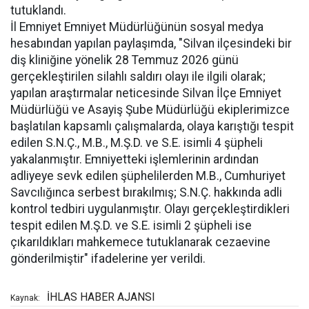
tutuklandı.
İl Emniyet Emniyet Müdürlüğünün sosyal medya
hesabından yapılan paylaşımda, "Silvan ilçesindeki bir
diş kliniğine yönelik 28 Temmuz 2026 günü
gerçekleştirilen silahlı saldırı olayı ile ilgili olarak;
yapılan araştırmalar neticesinde Silvan İlçe Emniyet
Müdürlüğü ve Asayiş Şube Müdürlüğü ekiplerimizce
başlatılan kapsamlı çalışmalarda, olaya karıştığı tespit
edilen S.N.Ç., M.B., M.Ş.D. ve S.E. isimli 4 şüpheli
yakalanmıştır. Emniyetteki işlemlerinin ardından
adliyeye sevk edilen şüphelilerden M.B., Cumhuriyet
Savcılığınca serbest bırakılmış; S.N.Ç. hakkında adli
kontrol tedbiri uygulanmıştır. Olayı gerçekleştirdikleri
tespit edilen M.Ş.D. ve S.E. isimli 2 şüpheli ise
çıkarıldıkları mahkemece tutuklanarak cezaevine
gönderilmiştir" ifadelerine yer verildi.
İHLAS HABER AJANSI
Kaynak: