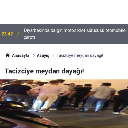
Diyarbakır’da dalgın motosiklet sürücüsü otomobile
22:42
Diyarbakır trafiğinde şaşırtan görüntü: Dönüp dönüp
çarptı
22:37
baktılar
Anasayfa
Asayiş
Tacizciye meydan dayağı!
Tacizciye meydan dayağı!