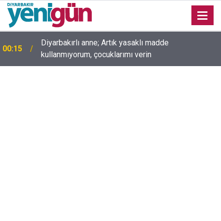
Diyarbakırlı anne; Artık yasaklı madde
00:15
kullanmıyorum, çocuklarımı verin
00:05
Mesut Çokur yazdı; Gelecek Yolda mı Kaldı?