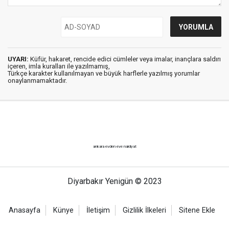
UYARI:
Küfür, hakaret, rencide edici cümleler veya imalar, inançlara saldırı
içeren, imla kuralları ile yazılmamış,
Türkçe karakter kullanılmayan ve büyük harflerle yazılmış yorumlar
onaylanmamaktadır.
ankara evden eve nakliyat
Diyarbakır Yenigün © 2023
Anasayfa
Künye
İletişim
Gizlilik İlkeleri
Sitene Ekle