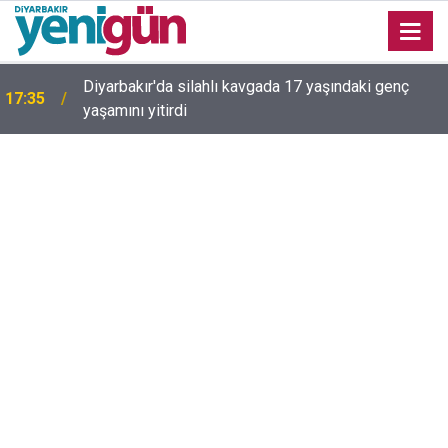
Diyarbakır'da silahlı kavgada 17 yaşındaki genç
17:35
yaşamını yitirdi
16:54
Bahceli'den Öcalan ve Demirtaş açıklaması