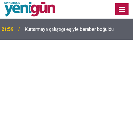
Yerel basına 9 aylık İŞKUR desteği: Kimler
21:47
yararlanabilecek, şartlar neler?