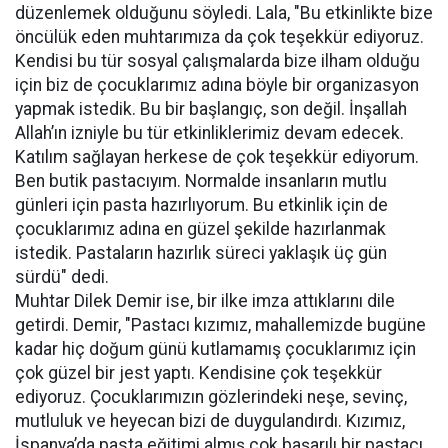
düzenlemek olduğunu söyledi. Lala, "Bu etkinlikte bize
öncülük eden muhtarımıza da çok teşekkür ediyoruz.
Kendisi bu tür sosyal çalışmalarda bize ilham olduğu
için biz de çocuklarımız adına böyle bir organizasyon
yapmak istedik. Bu bir başlangıç, son değil. İnşallah
Allah’ın izniyle bu tür etkinliklerimiz devam edecek.
Katılım sağlayan herkese de çok teşekkür ediyorum.
Ben butik pastacıyım. Normalde insanların mutlu
günleri için pasta hazırlıyorum. Bu etkinlik için de
çocuklarımız adına en güzel şekilde hazırlanmak
istedik. Pastaların hazırlık süreci yaklaşık üç gün
sürdü" dedi.
Muhtar Dilek Demir ise, bir ilke imza attıklarını dile
getirdi. Demir, "Pastacı kızımız, mahallemizde bugüne
kadar hiç doğum günü kutlamamış çocuklarımız için
çok güzel bir jest yaptı. Kendisine çok teşekkür
ediyoruz. Çocuklarımızın gözlerindeki neşe, sevinç,
mutluluk ve heyecan bizi de duygulandırdı. Kızımız,
İspanya’da pasta eğitimi almış çok başarılı bir pastacı.