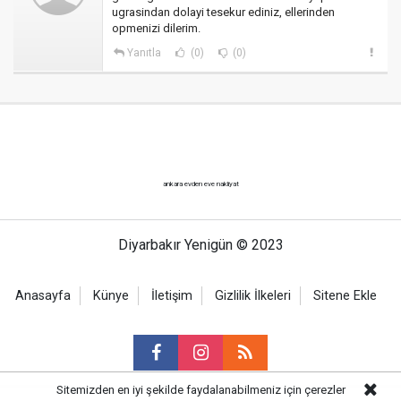
ugrasindan dolayi tesekur ediniz, ellerinden
opmenizi dilerim.
Yanıtla
(0)
(0)
ankara evden eve nakliyat
Diyarbakır Yenigün © 2023
Anasayfa
Künye
İletişim
Gizlilik İlkeleri
Sitene Ekle
Sitemizden en iyi şekilde faydalanabilmeniz için çerezler