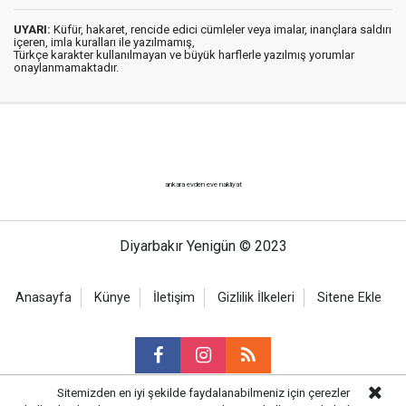
UYARI:
Küfür, hakaret, rencide edici cümleler veya imalar, inançlara saldırı
içeren, imla kuralları ile yazılmamış,
Türkçe karakter kullanılmayan ve büyük harflerle yazılmış yorumlar
onaylanmamaktadır.
ankara evden eve nakliyat
Diyarbakır Yenigün © 2023
Anasayfa
Künye
İletişim
Gizlilik İlkeleri
Sitene Ekle
Sitemizden en iyi şekilde faydalanabilmeniz için çerezler