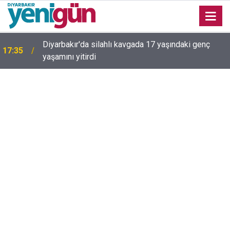
Diyarbakır'da silahlı kavgada 17 yaşındaki genç
17:35
yaşamını yitirdi
16:54
Bahceli'den Öcalan ve Demirtaş açıklaması