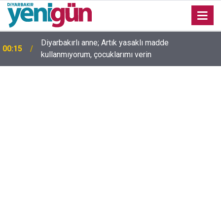
00:05
Mesut Çokur yazdı; Gelecek Yolda mı Kaldı?